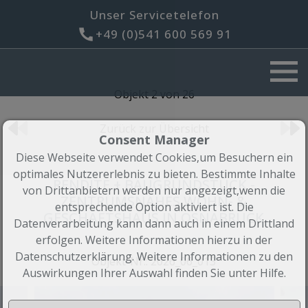
Unser Servicetelefon
+49 (0)541 600 569 91
Objekt 2 von 26
Zurück zur Übersicht
Consent Manager
Diese Webseite verwendet Cookies,um Besuchern ein
optimales Nutzererlebnis zu bieten. Bestimmte Inhalte
RENDITE + BAUGRUNDSTÜCK -
von Drittanbietern werden nur angezeigt,wenn die
ZENTRUMSNAHES WOHN- &
entsprechende Option aktiviert ist. Die
GESCHÄFTSHAUS IN OSNABRÜCK
Datenverarbeitung kann dann auch in einem Drittland
erfolgen. Weitere Informationen hierzu in der
Datenschutzerklärung. Weitere Informationen zu den
Objekt-Nr.: 2026_06_013
Auswirkungen Ihrer Auswahl finden Sie unter
Hilfe
.